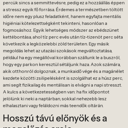
percük sincs a semmittevésre, pedig ez a hozzáállás éppen
a stressz egyik fő forrása. Érdemes a természetben töltött
időre nem egy plusz feladatként, hanem egyfajta mentális
higiéniai kötelezettségként tekinteni, hasonlóan a
fogmosáshoz. Egyik lehetséges módszer az ebédszünet
kettébontása, ahol tíz perc evés után tíz-tizenöt perc séta
következik a legközelebbi zöld területen. Egy másik
megoldás lehet az utazási szokások megváltoztatása,
például ha egy megállóval korábban szállunk le a buszról,
hogy egy parkon keresztül sétáljunk haza. Azok számára,
akik otthonról dolgoznak, a munkaidő vége és a magánélet
kezdete közötti zsilipelésként is szolgálhat ez a húsz perc,
ami segít fizikailag és mentálisan is elvágni a napi stresszt.
A kulcs a következetességben van: ha fix időpontot
jelölünk ki neki a naptárban, sokkal nehezebb lesz
elhalasztani vagy feláldozni más teendők oltárán.
Hosszú távú előnyök és a