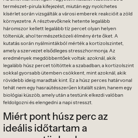
természet-pirula kifejezést, miután egy nyolchetes
kísérlet során vizsgálták a városi emberek reakcióit a zöld
környezetre. A résztvevőknek hetente legalább
háromszor kellett legalább tíz percet olyan helyen
tölteniük, ahol természetközeli élmény érte őket. A
kutatás során nyálmintákból mérték a kortizolszintet,
amely a szervezet elsődleges stresszhormonja. Az
eredmények megdöbbentőek voltak: azoknál, akik
legalább húsz percet töltöttek a szabadban, a kortizolszint
sokkal gyorsabb ütemben csökkent, mint azoknál, akik
rövidebb ideig maradtak kint. Ez a húsz perces határvonal
tehát nem egy hasraütésszerűen kitalált szám, hanem egy
biológiai küszöb, amely után a testünk elkezdi valóban
feldolgozni és elengedni a napi stresszt.
Miért pont húsz perc az
ideális időtartam a