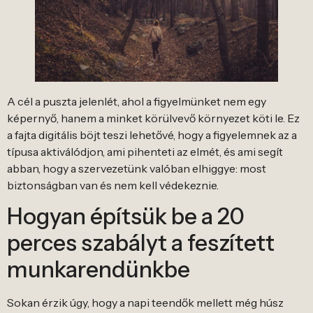
A cél a puszta jelenlét, ahol a figyelmünket nem egy
képernyő, hanem a minket körülvevő környezet köti le. Ez
a fajta digitális böjt teszi lehetővé, hogy a figyelemnek az a
típusa aktiválódjon, ami pihenteti az elmét, és ami segít
abban, hogy a szervezetünk valóban elhiggye: most
biztonságban van és nem kell védekeznie.
Hogyan építsük be a 20
perces szabályt a feszített
munkarendünkbe
Sokan érzik úgy, hogy a napi teendők mellett még húsz