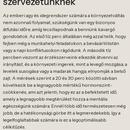
szervezetünknek
Az emberi agy és idegrendszer számára a környezetváltás
nem azonnali folyamat, szükségünk van egy bizonyos
átfutási időre, amíg lecsillapodnak a bennünk kavargó
gondolatok. Az első tíz perc általában még azzal telik, hogy
fejben még a munkahelyi feladatokon, a bevásárlólistán
vagy a napi konfliktusokon rágódunk. A második tíz
percben viszont az érzékszerveink elkezdik átvenni az
irányítást, és a környezeti ingerek, mint a levegő mozgása, a
levelek susogása vagy a madarak hangja, elnyomják a belső
zajt. A mérések szerint a 20 és 30 perc közötti sávban
következik be a legnagyobb mértékű hormonszint-
csökkenés, ami azt jelenti, hogy ez az a befektetett idő,
amely a legnagyobb megtérülést hozza a mentális
egészségünk számára. Ennél több idő természetesen még
jobb, de a hatékonysági görbe itt a legmeredekebb, így a
legelfoglaltabbak számára is ez a legoptimálisabb
célkitűzés.