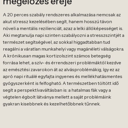
megelőzés ereje
A 20 perces szabály rendszeres alkalmazása nemcsak az
akut stressz kezelésében segít, hanem hosszú távon
növeli a mentális rezilienciát, azaz a lelki állóképességet is.
Aki megtanulja napi szinten szabályozni a stresszszintjét a
természet segítségével, az sokkal higgadtabban tud
reagálni a váratlan munkahelyi vagy magánéleti válságokra.
A krónikusan magas kortizolszint számos betegség
forrása lehet, a szív- és érrendszeri problémáktól kezdve
az emésztési zavarokon át az alvásproblémákig, így ez az
apró napi rituálé egyfajta ingyenes és mellékhatásmentes
gyógyszerként is felfogható. A természetben töltött idő
segít a perspektívaváltásban is: a hatalmas fák vagy a
végtelen égbolt látványa mellett a saját problémáink
gyakran kisebbnek és kezelhetőbbnek tűnnek.