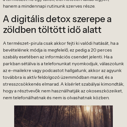
hanem a mindennapi rutinunk szerves része.
A digitális detox szerepe a
zöldben töltött idő alatt
A természet-pirula csak akkor fejti ki valódi hatását, ha a
bevételének módja is megfelelő, ez pedig a 20 perces
szabály esetében az információs csendet jelenti. Ha a
parkban sétálva is a telefonunkat nyomkodjuk, válaszolunk
az e-mailekre vagy podcastot hallgatunk, akkor az agyunk
továbbra is aktív feldolgozó üzemmódban marad, és a
stresszcsökkenés elmarad. A kísérlet szabályai kimondták,
hogy a résztvevők nem használhatják az okoseszközeiket,
nem telefonálhatnak és nem is olvashatnak közben.