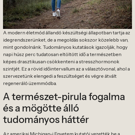
A modern életmód állandó készültségi állapotban tartja az
idegrendszerünket, de a megoldás sokszor közelebb van,
mint gondolnánk. Tudományos kutatások igazolják, hogy
napi húsz perc tudatosan eltöltött idő a természetben
képes drasztikusan csökkenteni a stresszhormonok
szintjét. Ez a rövid időintervallum az a választóvonal, ahol a
szervezetünk elengedi a feszültséget és végre átvált
regeneráló üzemmódba.
A természet-pirula fogalma
és a mögötte álló
tudományos háttér
Az amerikai Michigan-i Egyetem kutatói vezették be a