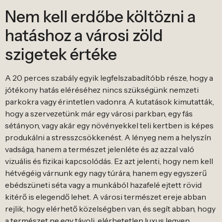
Nem kell erdőbe költözni a
hatáshoz a városi zöld
szigetek értéke
A 20 perces szabály egyik legfelszabadítóbb része, hogy a
jótékony hatás eléréséhez nincs szükségünk nemzeti
parkokra vagy érintetlen vadonra. A kutatások kimutatták,
hogy a szervezetünk már egy városi parkban, egy fás
sétányon, vagy akár egy növényekkel teli kertben is képes
produkálni a stresszcsökkenést. A lényeg nem a helyszín
vadsága, hanem a természet jelenléte és az azzal való
vizuális és fizikai kapcsolódás. Ez azt jelenti, hogy nem kell
hétvégéig várnunk egy nagy túrára, hanem egy egyszerű
ebédszüneti séta vagy a munkából hazafelé ejtett rövid
kitérő is elegendő lehet. A városi természet ereje abban
rejlik, hogy elérhető közelségben van, és segít abban, hogy
a természet ne egy távoli, elérhetetlen luxus legyen,