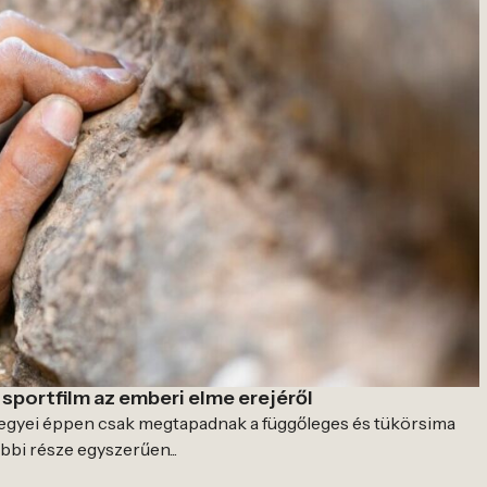
sportfilm az emberi elme erejéről
gyei éppen csak megtapadnak a függőleges és tükörsima
többi része egyszerűen...