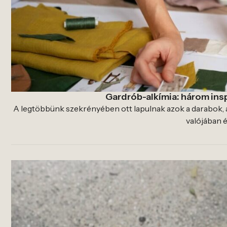
Gardrób-alkímia: három ins
A legtöbbünk szekrényében ott lapulnak azok a darabok, a
valójában é