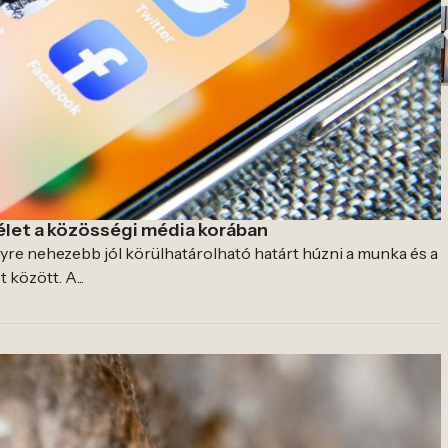
élet a közösségi média korában
re nehezebb jól körülhatárolható határt húzni a munka és a
 között. A...