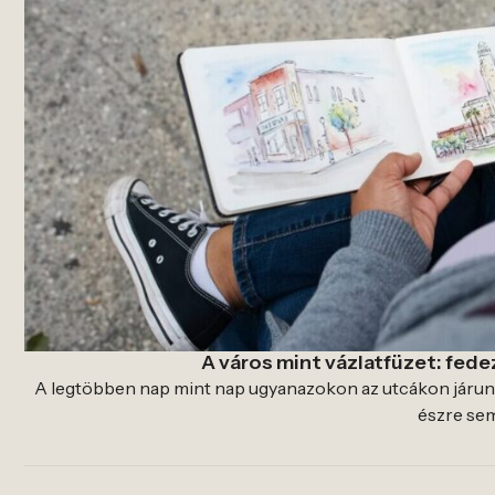
A város mint vázlatfüzet: fedez
A legtöbben nap mint nap ugyanazokon az utcákon járun
észre sem