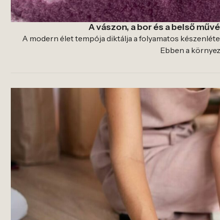
A vászon, a bor és a belső művé
A modern élet tempója diktálja a folyamatos készenlétet,
Ebben a környeze