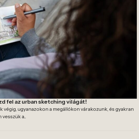
d fel az urban sketching világát!
k végig, ugyanazokon a megállókon várakozunk, és gyakran
 vesszük a...