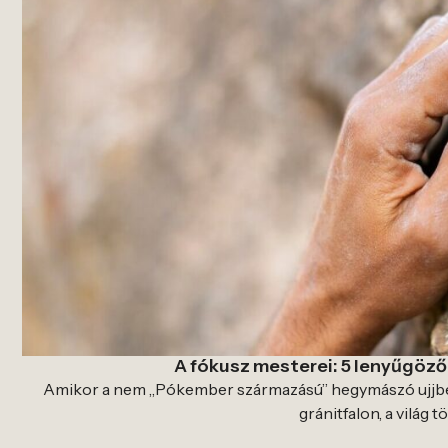
A fókusz mesterei: 5 lenyűgöző 
Amikor a nem „Pókember származású” hegymászó ujjbe
gránitfalon, a világ 