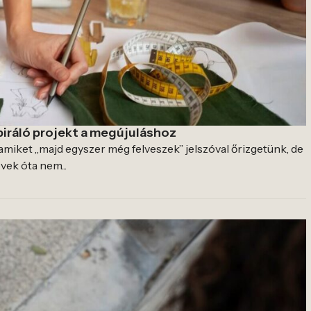
piráló projekt a megújuláshoz
miket „majd egyszer még felveszek” jelszóval őrizgetünk, de
vek óta nem...