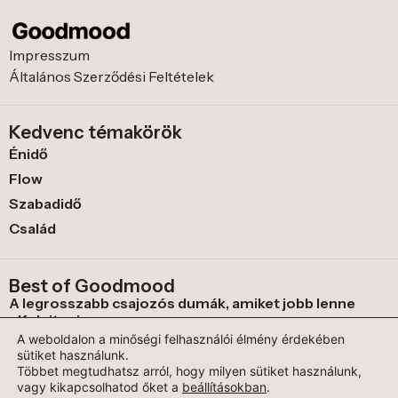
Impresszum
Általános Szerződési Feltételek
Kedvenc témakörök
Énidő
Flow
Szabadidő
Család
Best of Goodmood
A legrosszabb csajozós dumák, amiket jobb lenne
elfelejteni
A weboldalon a minőségi felhasználói élmény érdekében
Furcsa világnapok, amit nem sokan ismernek
sütiket használunk.
Miért lett a „set-jetting” a legújabb globális utazási
Többet megtudhatsz arról, hogy milyen sütiket használunk,
trend?
vagy kikapcsolhatod őket a
beállításokban
.