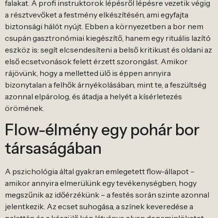
falakat. A profi instruktorok lépésről lépésre vezetik végig
a résztvevőket a festmény elkészítésén, ami egyfajta
biztonsági hálót nyújt. Ebben a környezetben a bor nem
csupán gasztronómiai kiegészítő, hanem egy rituális lazító
eszköz is: segít elcsendesíteni a belső kritikust és oldani az
első ecsetvonások felett érzett szorongást. Amikor
rájövünk, hogy a melletted ülő is éppen annyira
bizonytalan a felhők árnyékolásában, mint te, a feszültség
azonnal elpárolog, és átadja a helyét a kísérletezés
örömének.
Flow-élmény egy pohár bor
társaságában
A pszichológia által gyakran emlegetett flow-állapot –
amikor annyira elmerülünk egy tevékenységben, hogy
megszűnik az időérzékünk – a festés során szinte azonnal
jelentkezik. Az ecset suhogása, a színek keveredése a