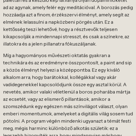
palettán és a készülő kép látványa olyan dopaminlöketet
ad az agynak, amely felér egy meditációval. A borozás pedig
hozzáadja azt a finom, érzékszervi élményt, amely segít az
elmének lelassulni a napközbeni pörgés után. Ez a
kettősség teszi lehetővé, hogy a résztvevők teljesen
kikapcsolják a mindennapi stresszt, és csak a színekre, az
illatokra és a jelen pillanatra fókuszáljanak.
Míg a hagyományos művészeti oktatás gyakran a
technikára és az eredményre összpontosít, a paint and sip
a közös élményt helyezi a középpontba. Ez egy kiváló
alkalom arra, hogy barátokkal, kollégákkal vagy akár
vadidegenekkel kapcsolódjunk össze egy asztal körül. A
nevetés, amikor valaki véletlenül a boros poharába mártja
az ecsetét, vagy az elismerő pillantások, amikor a
szomszédunk egy egészen más színvilágot választ, olyan
emberi momentumok, amelyeket a digitális világ sosem tud
pótolni. A program végén mindenki ugyanazt a témát festi
meg, mégis harminc különböző alkotás születik: ez a
legszebb bizonyíték arra, hogy mindannyian máshogy