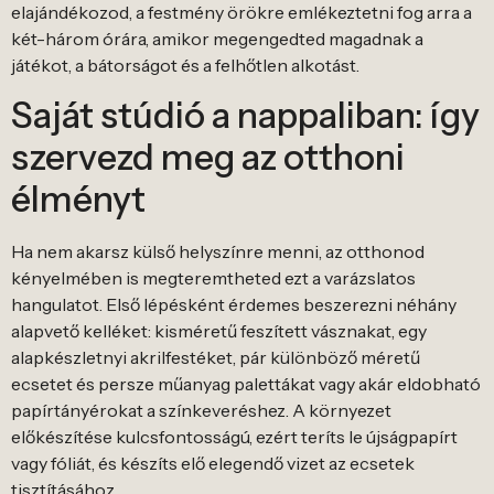
elajándékozod, a festmény örökre emlékeztetni fog arra a
két-három órára, amikor megengedted magadnak a
játékot, a bátorságot és a felhőtlen alkotást.
Saját stúdió a nappaliban: így
szervezd meg az otthoni
élményt
Ha nem akarsz külső helyszínre menni, az otthonod
kényelmében is megteremtheted ezt a varázslatos
hangulatot. Első lépésként érdemes beszerezni néhány
alapvető kelléket: kisméretű feszített vásznakat, egy
alapkészletnyi akrilfestéket, pár különböző méretű
ecsetet és persze műanyag palettákat vagy akár eldobható
papírtányérokat a színkeveréshez. A környezet
előkészítése kulcsfontosságú, ezért teríts le újságpapírt
vagy fóliát, és készíts elő elegendő vizet az ecsetek
tisztításához.