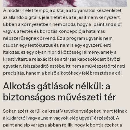
A modern élet tempója diktálja a folyamatos készenlétet,
az állandó digitális jelenlétet és a teljesítménykényszert.
Ebben a környezetben nem csoda, hogy a „paint and sip”,
vagyis a festés és borozás koncepciója hatalmas
népszerűségnek örvend. Ez a program ugyanis nem
csupán egy festőkurzus és nem is egy egyszerű esti
italozás; ez egy olyan hibrid közösségi élmény, amely a
kreativitást, a relaxációt és a társas kapcsolódást ötvözi
egyetlen, felszabadító estébe. Itt nem a művészettörténeti
precizitás, hanem a belső alkotókedv felébresztése a cél.
Alkotás gátlások nélkül: a
biztonságos művészeti tér
Sokan azért kerülik a kreatív tevékenységeket, mert félnek
a kudarctól vagy a „nem vagyok elég ügyes” érzésétől. A
paint and sip varázsa abban rejlik, hogy lebontja ezeket a