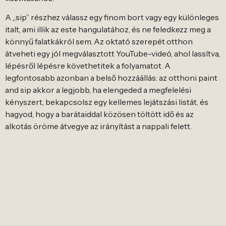
A „sip” részhez válassz egy finom bort vagy egy különleges
italt, ami illik az este hangulatához, és ne feledkezz meg a
könnyű falatkákról sem. Az oktató szerepét otthon
átveheti egy jól megválasztott YouTube-videó, ahol lassítva,
lépésről lépésre követhetitek a folyamatot. A
legfontosabb azonban a belső hozzáállás: az otthoni paint
and sip akkor a legjobb, ha elengeded a megfelelési
kényszert, bekapcsolsz egy kellemes lejátszási listát, és
hagyod, hogy a barátaiddal közösen töltött idő és az
alkotás öröme átvegye az irányítást a nappali felett.