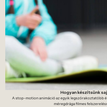
Hogyan készítsünk sa
A stop-motion animáció az egyik legszórakoztatóbb és
méregdrága filmes felszerelésr