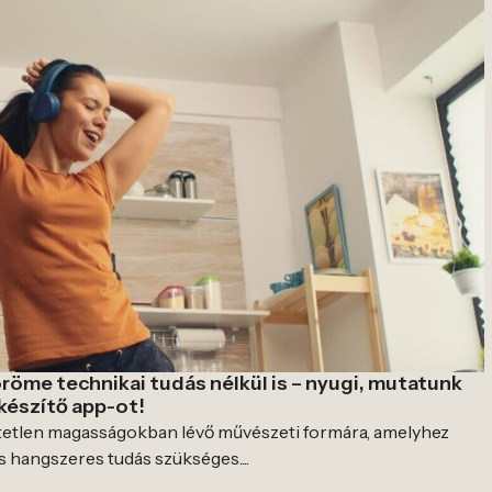
öröme technikai tudás nélkül is – nyugi, mutatunk
készítő app-ot!
etetlen magasságokban lévő művészeti formára, amelyhez
 hangszeres tudás szükséges....