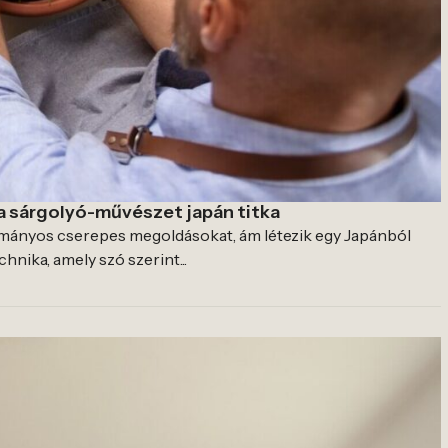
a sárgolyó-művészet japán titka
ományos cserepes megoldásokat, ám létezik egy Japánból
hnika, amely szó szerint...