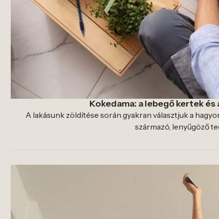
Kokedama: a lebegő kertek és 
A lakásunk zöldítése során gyakran választjuk a hagy
származó, lenyűgöző tec