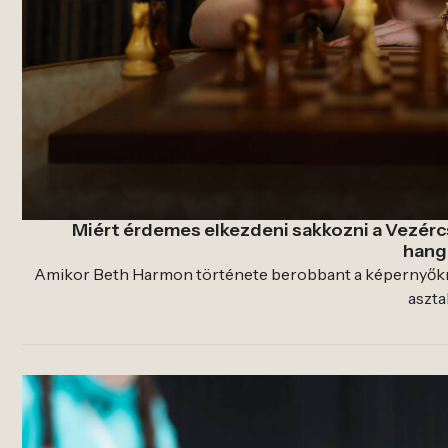
Miért érdemes elkezdeni sakkozni a Vezércse
hang
Amikor Beth Harmon története berobbant a képernyőkre, 
asztali