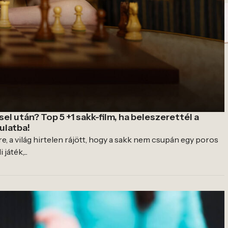
l után? Top 5 +1 sakk-film, ha beleszerettél a
ulatba!
a világ hirtelen rájött, hogy a sakk nem csupán egy poros
 játék,...