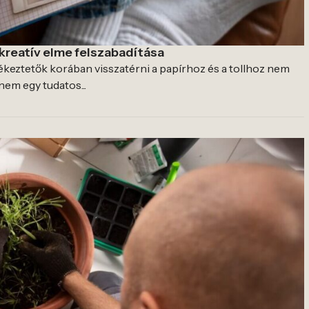
a kreatív elme felszabadítása
ékeztetők korában visszatérni a papírhoz és a tollhoz nem
nem egy tudatos...