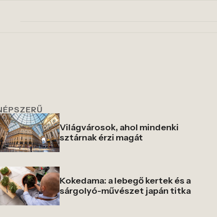
NÉPSZERŰ
Világvárosok, ahol mindenki
sztárnak érzi magát
Kokedama: a lebegő kertek és a
sárgolyó-művészet japán titka