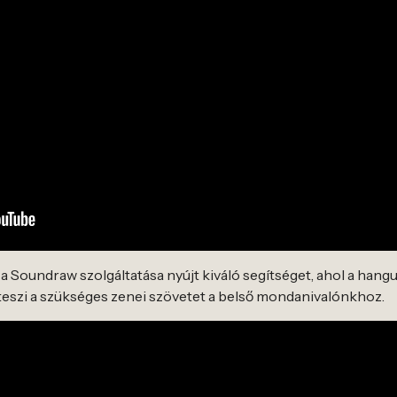
, a Soundraw szolgáltatása nyújt kiváló segítséget, ahol a han
áteszi a szükséges zenei szövetet a belső mondanivalónkhoz.