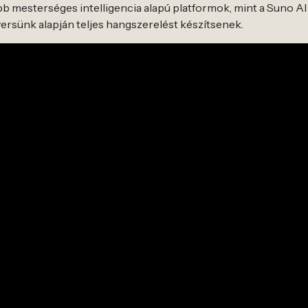
bb mesterséges intelligencia alapú platformok, mint a Suno AI 
versünk alapján teljes hangszerelést készítsenek.