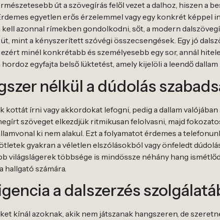
mészetesebb út a szövegírás felől vezet a dalhoz, hiszen a be
rdemes egyetlen erős érzelemmel vagy egy konkrét képpel ind
kell azonnal rímekben gondolkodni, sőt, a modern dalszövegí
t, mint a kényszerített szóvégi összecsengések. Egy jó dalszö
 ezért minél konkrétabb és személyesebb egy sor, annál hitel
rdoz egyfajta belső lüktetést, amely kijelöli a leendő dallam 
gszer nélkül a dúdolás szabads
 kottát írni vagy akkordokat lefogni, pedig a dallam valójában
megírt szöveget elkezdjük ritmikusan felolvasni, majd fokoz
llamvonal ki nem alakul. Ezt a folyamatot érdemes a telefonu
ötletek gyakran a véletlen elszólásokból vagy önfeledt dúdol
tebb világslágerek többsége is mindössze néhány hang ismétlő
 hallgató számára.
igencia a dalszerzés szolgálat
geket kínál azoknak, akik nem játszanak hangszeren, de szeretn