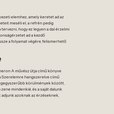
kezeti elemhez, amely keretet ad az
teit meséli el, a refrén pedig
tervezni, hogy ez legyen a dal érzelmi
ztonságérzetet ad a kezdő
ssze a folyamat végére, felismerhető
e
Cameron A művész útja című könyve
n a Szerelemre hangszerelve című
 legegyszerűbb körülmények között,
a zene mindenkié, és a saját dalunk
t adjunk azoknak az érzéseknek,