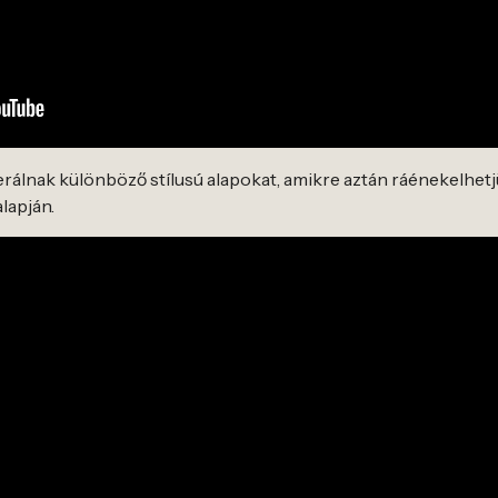
rálnak különböző stílusú alapokat, amikre aztán ráénekelhetjü
alapján.