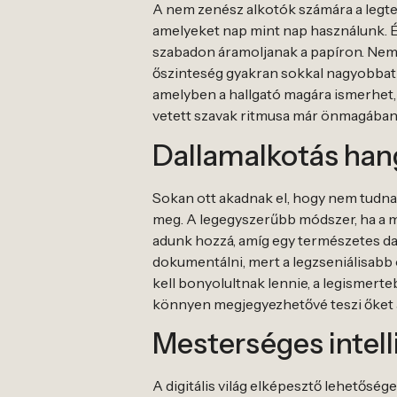
A nem zenész alkotók számára a legter
amelyeket nap mint nap használunk. É
szabadon áramoljanak a papíron. Nem 
őszinteség gyakran sokkal nagyobbat ü
amelyben a hallgató magára ismerhet,
vetett szavak ritmusa már önmagában ho
Dallamalkotás han
Sokan ott akadnak el, hogy nem tudnak
meg. A legegyszerűbb módszer, ha a 
adunk hozzá, amíg egy természetes da
dokumentálni, mert a legzseniálisabb 
kell bonyolultnak lennie, a legismer
könnyen megjegyezhetővé teszi őket a
Mesterséges intell
A digitális világ elképesztő lehetősé