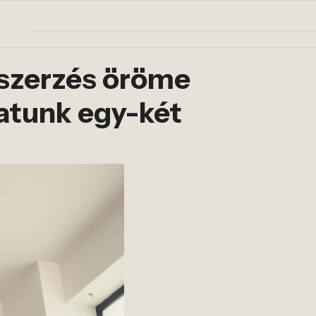
lszerzés öröme
tatunk egy-két