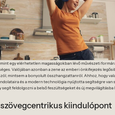
 mint egy elérhetetlen magasságokban lévő művészeti formára
éges. Valójában azonban a zene az emberi önkifejezés legősi
zól, mintsem a bonyolult összhangzattanról. Ahhoz, hogy valaki
gondolataira és a modern technológia nyújtotta segítségre van 
y segít feldolgozni a belső feszültségeket és új megvilágításba
a szövegcentrikus kiindulópont