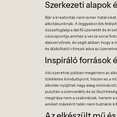
Szerkezeti alapok é
Bár a kreativitás nem ismer határokat
alkotásunknak. A leggyakoribb felépítés
összefoglalja a dal fő üzenetét és érz
csúcspontja, amihez a verze sorai foko
dalszerzőnek, és segít abban, hogy a 
és dúdolható ritmust adva az üzenetn
Inspiráló források 
Aki szeretné jobban megérteni az alko
tökéletes kiindulópont, hiszen ez a 
alkotás nyújthat nagy adag motiváció
pusztán a szenvedély és az őszinteség 
megírása nem a szakmának, hanem a sa
amiket másként talán nem tudnánk kif
Az elkészült mű és