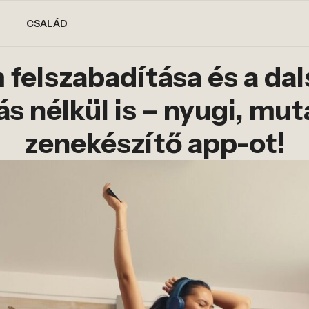
CSALÁD
m felszabadítása és a da
ás nélkül is – nyugi, mu
zenekészítő app-ot!