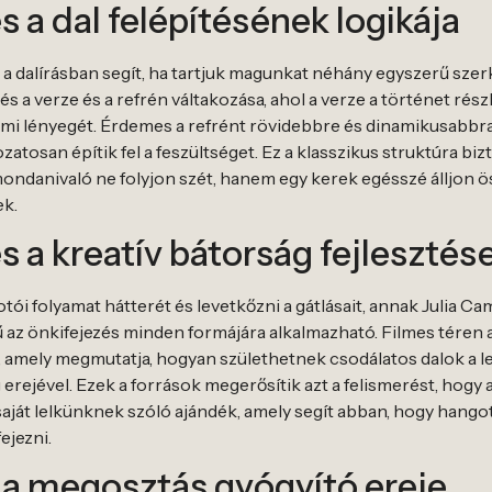
s a dal felépítésének logikája
, a dalírásban segít, ha tartjuk magunkat néhány egyszerű szer
 a verze és a refrén váltakozása, ahol a verze a történet részle
elmi lényegét. Érdemes a refrént rövidebbre és dinamikusabbra 
zatosan építik fel a feszültséget. Ez a klasszikus struktúra bi
mondanivaló ne folyjon szét, hanem egy kerek egésszé álljon ö
ek.
és a kreatív bátorság fejlesztés
tói folyamat hátterét és levetkőzni a gátlásait, annak Julia 
mű az önkifejezés minden formájára alkalmazható. Filmes tére
t, amely megmutatja, hogyan születhetnek csodálatos dalok a
erejével. Ezek a források megerősítik azt a felismerést, hogy 
ját lelkünknek szóló ajándék, amely segít abban, hogy hango
ejezni.
 a megosztás gyógyító ereje