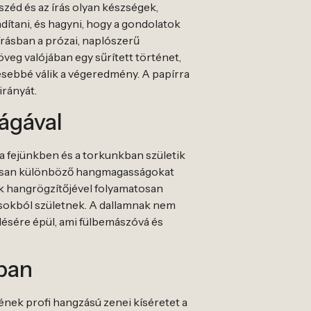
széd és az írás olyan készségek,
ítani, és hagyni, hogy a gondolatok
rásban a prózai, naplószerű
veg valójában egy sűrített történet,
esebbé válik a végeredmény. A papírra
irányát.
ágával
 a fejünkben és a torkunkban születik
atosan különböző hangmagasságokat
nk hangrögzítőjével folyamatosan
ásokból születnek. A dallamnak nem
désére épül, ami fülbemászóvá és
ában
ének profi hangzású zenei kíséretet a