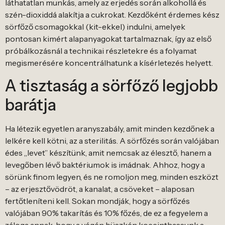
láthatatlan munkás, amely az erjedés során alkohollá és
szén-dioxiddá alakítja a cukrokat. Kezdőként érdemes kész
sörfőző csomagokkal (kit-ekkel) indulni, amelyek
pontosan kimért alapanyagokat tartalmaznak, így az első
próbálkozásnál a technikai részletekre és a folyamat
megismerésére koncentrálhatunk a kísérletezés helyett.
A tisztaság a sörfőző legjobb
barátja
Ha létezik egyetlen aranyszabály, amit minden kezdőnek a
lelkére kell kötni, az a sterilitás. A sörfőzés során valójában
édes „levet” készítünk, amit nemcsak az élesztő, hanem a
levegőben lévő baktériumok is imádnak. Ahhoz, hogy a
sörünk finom legyen, és ne romoljon meg, minden eszközt
– az erjesztővödröt, a kanalat, a csöveket – alaposan
fertőtleníteni kell. Sokan mondják, hogy a sörfőzés
valójában 90% takarítás és 10% főzés, de ez a fegyelem a
záloga annak, hogy a végén büszkén koccinthassunk a