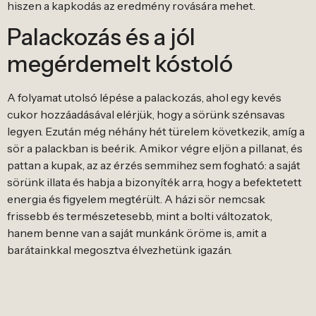
hiszen a kapkodás az eredmény rovására mehet.
Palackozás és a jól
megérdemelt kóstoló
A folyamat utolsó lépése a palackozás, ahol egy kevés
cukor hozzáadásával elérjük, hogy a sörünk szénsavas
legyen. Ezután még néhány hét türelem következik, amíg a
sör a palackban is beérik. Amikor végre eljön a pillanat, és
pattan a kupak, az az érzés semmihez sem fogható: a saját
sörünk illata és habja a bizonyíték arra, hogy a befektetett
energia és figyelem megtérült. A házi sör nemcsak
frissebb és természetesebb, mint a bolti változatok,
hanem benne van a saját munkánk öröme is, amit a
barátainkkal megosztva élvezhetünk igazán.