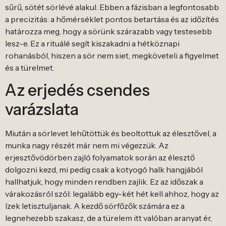
sűrű, sötét sörlévé alakul. Ebben a fázisban a legfontosabb
a precizitás: a hőmérséklet pontos betartása és az időzítés
határozza meg, hogy a sörünk szárazabb vagy testesebb
lesz-e. Ez a rituálé segít kiszakadni a hétköznapi
rohanásból, hiszen a sör nem siet, megköveteli a figyelmet
és a türelmet.
Az erjedés csendes
varázslata
Miután a sörlevet lehűtöttük és beoltottuk az élesztővel, a
munka nagy részét már nem mi végezzük. Az
erjesztővödörben zajló folyamatok során az élesztő
dolgozni kezd, mi pedig csak a kotyogó halk hangjából
hallhatjuk, hogy minden rendben zajlik. Ez az időszak a
várakozásról szól: legalább egy-két hét kell ahhoz, hogy az
ízek letisztuljanak. A kezdő sörfőzők számára ez a
legnehezebb szakasz, de a türelem itt valóban aranyat ér,