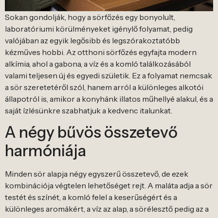
Sokan gondolják, hogy a sörfőzés egy bonyolult,
laboratóriumi körülményeket igénylő folyamat, pedig
valójában az egyik legősibb és legszórakoztatóbb
kézműves hobbi. Az otthoni sörfőzés egyfajta modern
alkímia, ahol a gabona, a víz és a komló találkozásából
valami teljesen új és egyedi születik. Ez a folyamat nemcsak
a sör szeretetéről szól, hanem arról a különleges alkotói
állapotról is, amikor a konyhánk illatos műhellyé alakul, és a
saját ízlésünkre szabhatjuk a kedvenc italunkat.
A négy bűvös összetevő
harmóniája
Minden sör alapja négy egyszerű összetevő, de ezek
kombinációja végtelen lehetőséget rejt. A maláta adja a sör
testét és színét, a komló felel a keserűségért és a
különleges aromákért, a víz az alap, a sörélesztő pedig az a