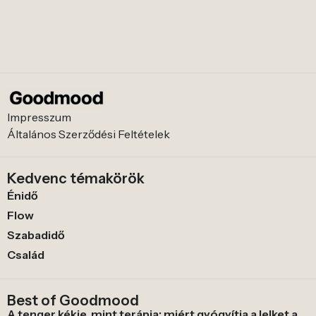
Impresszum
Általános Szerződési Feltételek
Kedvenc témakörök
Énidő
Flow
Szabadidő
Család
Best of Goodmood
A tenger kékje, mint terápia: miért gyógyítja a lelket a