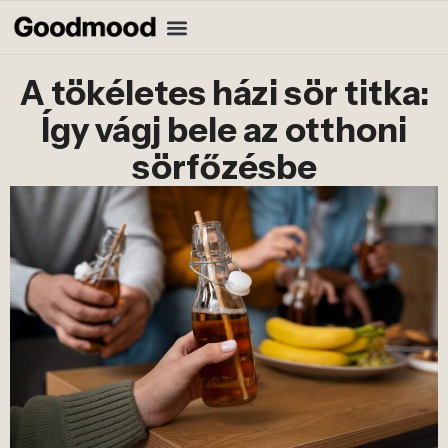
A tökéletes házi sör titka:
Így vágj bele az otthoni
sörfőzésbe