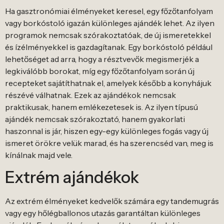
Ha gasztronómiai élményeket keresel, egy főzőtanfolyam
vagy borkóstoló igazán különleges ajándék lehet. Az ilyen
programok nemcsak szórakoztatóak, de új ismeretekkel
és ízélményekkel is gazdagítanak. Egy borkóstoló például
lehetőséget ad arra, hogy a résztvevők megismerjék a
legkiválóbb borokat, míg egy főzőtanfolyam során új
recepteket sajátíthatnak el, amelyek később a konyhájuk
részévé válhatnak. Ezek az ajándékok nemcsak
praktikusak, hanem emlékezetesek is. Az ilyen típusú
ajándék nemcsak szórakoztató, hanem gyakorlati
haszonnal is jár, hiszen egy-egy különleges fogás vagy új
ismeret örökre velük marad, és ha szerencséd van, meg is
kínálnak majd vele.
Extrém ajándékok
Az extrém élményeket kedvelők számára egy tandemugrás
vagy egy hőlégballonos utazás garantáltan különleges