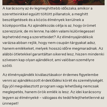
A karácsony az év legmeghittebb időszaka, amikor a
szeretteinkkel együtt töltött pillanatok, a meghitt
beszélgetések és a közös élmények kerülnek a
középpontba. Az ajándékozás célja is az, hogy örömet
szerezzünk, de mi lenne, ha idén valami különlegessel
lephetnéd meg a szeretteidet? Az élményajándékok
varázsa abban rejlik, hogy nem csupán tárgyakat adsz,
hanem emlékeket, melyek hosszú időre megmaradnak. Az
alábbi ötletekkel garantáltan sikered lesz, hiszen mindenki
szívesen kap olyan ajándékot, ami valóban személyre
szóló.
Az élményajándék kiválasztásakor érdemes figyelembe
venni az ajándékozott érdeklődési körét és személyiségét.
Egy jól megválasztott program vagy lehetőség nemcsak
meglepetés, hanem örök emlék is lesz. Az idei karácsony
legyen az élményeké – válogass és tedd felejthetetlenné az
ünnepet!