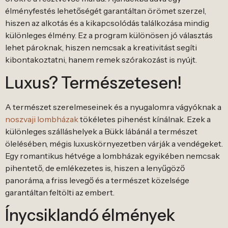
élményfestés lehetőségét garantáltan örömet szerzel,
hiszen az alkotás és a kikapcsolódás találkozása mindig
különleges élmény. Ez a program különösen jó választás
lehet pároknak, hiszen nemcsak a kreativitást segíti
kibontakoztatni, hanem remek szórakozást is nyújt.
Luxus? Természetesen!
A természet szerelmeseinek és a nyugalomra vágyóknak a
noszvaji lombházak
tökéletes pihenést kínálnak. Ezek a
különleges szálláshelyek a Bükk lábánál a természet
ölelésében, mégis luxuskörnyezetben várják a vendégeket.
Egy romantikus hétvége a lombházak egyikében nemcsak
pihentető, de emlékezetes is, hiszen a lenyűgöző
panoráma, a friss levegő és a természet közelsége
garantáltan feltölti az embert.
Ínycsiklandó élmények