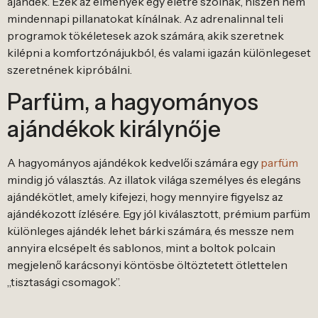
ajándék. Ezek az élmények egy életre szólnak, hiszen nem
mindennapi pillanatokat kínálnak. Az adrenalinnal teli
programok tökéletesek azok számára, akik szeretnek
kilépni a komfortzónájukból, és valami igazán különlegeset
szeretnének kipróbálni.
Parfüm, a hagyományos
ajándékok királynője
A hagyományos ajándékok kedvelői számára egy
parfüm
mindig jó választás. Az illatok világa személyes és elegáns
ajándékötlet, amely kifejezi, hogy mennyire figyelsz az
ajándékozott ízlésére. Egy jól kiválasztott, prémium parfüm
különleges ajándék lehet bárki számára, és messze nem
annyira elcsépelt és sablonos, mint a boltok polcain
megjelenő karácsonyi köntösbe öltöztetett ötlettelen
„tisztasági csomagok”.