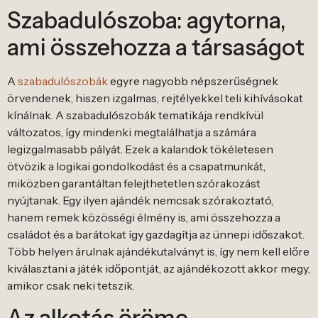
Szabadulószoba: agytorna,
ami összehozza a társaságot
A
szabadulószobák
egyre nagyobb népszerűségnek
örvendenek, hiszen izgalmas, rejtélyekkel teli kihívásokat
kínálnak. A szabadulószobák tematikája rendkívül
változatos, így mindenki megtalálhatja a számára
legizgalmasabb pályát. Ezek a kalandok tökéletesen
ötvözik a logikai gondolkodást és a csapatmunkát,
miközben garantáltan felejthetetlen szórakozást
nyújtanak. Egy ilyen ajándék nemcsak szórakoztató,
hanem remek közösségi élmény is, ami összehozza a
családot és a barátokat így gazdagítja az ünnepi időszakot.
Több helyen árulnak ajándékutalványt is, így nem kell előre
kiválasztani a játék időpontját, az ajándékozott akkor megy,
amikor csak neki tetszik.
Az alkotás öröme