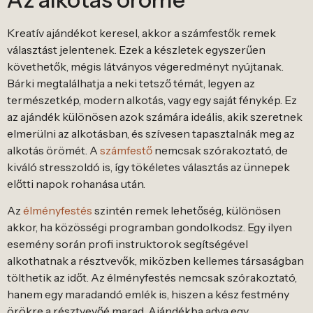
Kreatív ajándékot keresel, akkor a számfestők remek
választást jelentenek. Ezek a készletek egyszerűen
követhetők, mégis látványos végeredményt nyújtanak.
Bárki megtalálhatja a neki tetsző témát, legyen az
természetkép, modern alkotás, vagy egy saját fénykép. Ez
az ajándék különösen azok számára ideális, akik szeretnek
elmerülni az alkotásban, és szívesen tapasztalnák meg az
alkotás örömét. A
számfestő
nemcsak szórakoztató, de
kiváló stresszoldó is, így tökéletes választás az ünnepek
előtti napok rohanása után.
Az
élményfestés
szintén remek lehetőség, különösen
akkor, ha közösségi programban gondolkodsz. Egy ilyen
esemény során profi instruktorok segítségével
alkothatnak a résztvevők, miközben kellemes társaságban
tölthetik az időt. Az élményfestés nemcsak szórakoztató,
hanem egy maradandó emlék is, hiszen a kész festmény
örökre a résztvevőé marad. Ajándékba adva egy