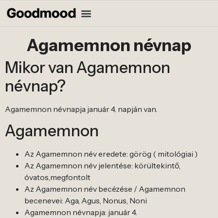
Agamemnon névnap
Mikor van Agamemnon
névnap?
Agamemnon névnapja január 4. napján van.
Agamemnon
Az Agamemnon név eredete: görög ( mitológiai )
Az Agamemnon név jelentése: körültekintő,
óvatos,megfontolt
Az Agamemnon név becézése / Agamemnon
becenevei: Aga, Agus, Nonus, Noni
Agamemnon névnapja: január 4.