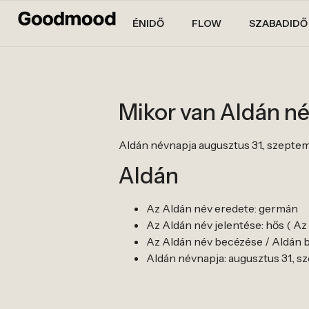
ÉNIDŐ
FLOW
SZABADIDŐ
Mikor van Aldán n
Aldán névnapja augusztus 31., szeptem
Aldán
Az Aldán név eredete: germán
Az Aldán név jelentése: hős ( A
Az Aldán név becézése / Aldán be
Aldán névnapja: augusztus 31., s