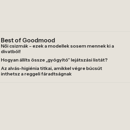
Best of Goodmood
Női csizmák – ezek a modellek sosem mennek ki a
divatból!
Hogyan állíts össze „gyógyító” lejátszási listát?
Az alvás-higiénia titkai, amikkel végre búcsút
inthetsz a reggeli fáradtságnak