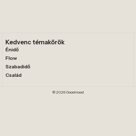
Kedvenc témakörök
Énidő
Flow
Szabadidő
Család
© 2026 Goodmood