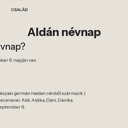
CSALÁD
Aldán névnap
évnap?
ber 6. napján van.
z északi germán Haldan névből származik )
cenevei: Aldi, Aldika, Dáni, Dánika
zeptember 6.