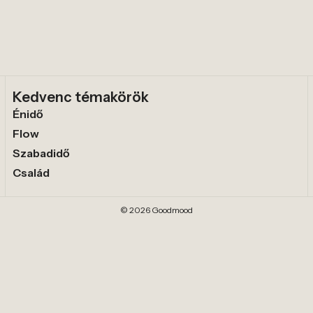
Kedvenc témakörök
Énidő
Flow
Szabadidő
Család
© 2026 Goodmood