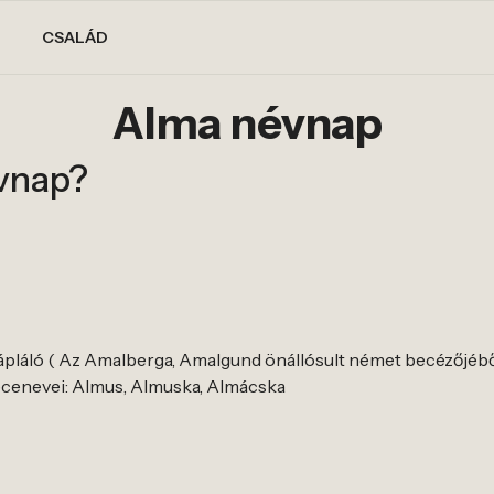
CSALÁD
Alma névnap
vnap?
tápláló ( Az Amalberga, Amalgund önállósult német becézőjébő
cenevei: Almus, Almuska, Almácska