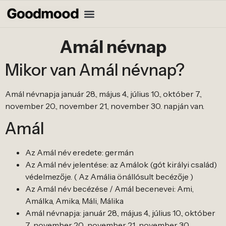
Amál névnap
Mikor van Amál névnap?
Amál névnapja január 28., május 4., július 10., október 7.,
november 20., november 21., november 30. napján van.
Amál
Az Amál név eredete: germán
Az Amál név jelentése: az Amálok (gót királyi család)
védelmezője. ( Az Amália önállósult becézője )
Az Amál név becézése / Amál becenevei: Ami,
Amálka, Amika, Máli, Málika
Amál névnapja: január 28., május 4., július 10., október
7., november 20., november 21., november 30.