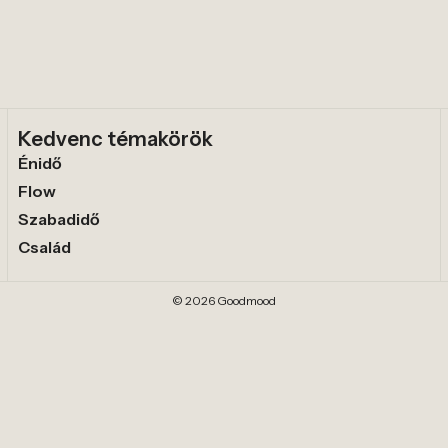
Kedvenc témakörök
Énidő
Flow
Szabadidő
Család
© 2026 Goodmood