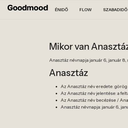
ÉNIDŐ
FLOW
SZABADIDŐ
Mikor van Anasztá
Anasztáz névnapja január 6., január 8., m
Anasztáz
Az Anasztáz név eredete: görög
Az Anasztáz név jelentése: a fel
Az Anasztáz név becézése / Anas
Anasztáz névnapja: január 6., januá