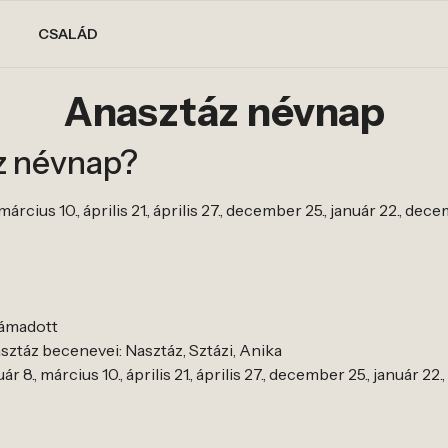
CSALÁD
Anasztáz névnap
z névnap?
árcius 10., április 21., április 27., december 25., január 22., dec
támadott
ztáz becenevei: Nasztáz, Sztázi, Anika
r 8., március 10., április 21., április 27., december 25., január 22