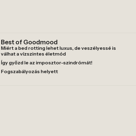
Best of Goodmood
Miért a bed rotting lehet luxus, de veszélyessé is
válhat a vízszintes életmód
Így győzd le az imposztor-szindrómát!
Fogszabályozás helyett