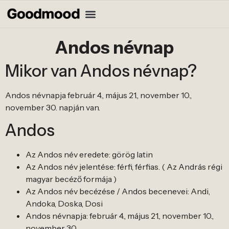
Andos névnap
Mikor van Andos névnap?
Andos névnapja február 4., május 21., november 10.,
november 30. napján van.
Andos
Az Andos név eredete: görög latin
Az Andos név jelentése: férfi, férfias. ( Az András régi
magyar becéző formája )
Az Andos név becézése / Andos becenevei: Andi,
Andoka, Doska, Dosi
Andos névnapja: február 4., május 21., november 10.,
november 30.