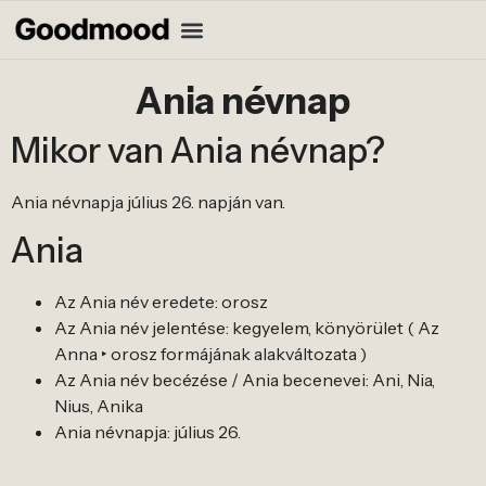
Ania névnap
Mikor van Ania névnap?
Ania névnapja július 26. napján van.
Ania
Az Ania név eredete: orosz
Az Ania név jelentése: kegyelem, könyörület ( Az
Anna ‣ orosz formájának alakváltozata )
Az Ania név becézése / Ania becenevei: Ani, Nia,
Nius, Anika
Ania névnapja: július 26.