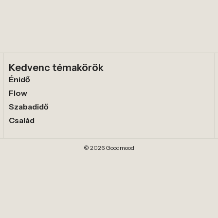
Kedvenc témakörök
Énidő
Flow
Szabadidő
Család
© 2026 Goodmood