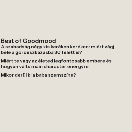
Best of Goodmood
A szabadság négy kis keréken keréken: miért vágj
bele a gördeszkázásba 30 felett is?
Miért te vagy az életed legfontosabb embere és
hogyan válts main character energyre
Mikor derül ki a baba szemszíne?