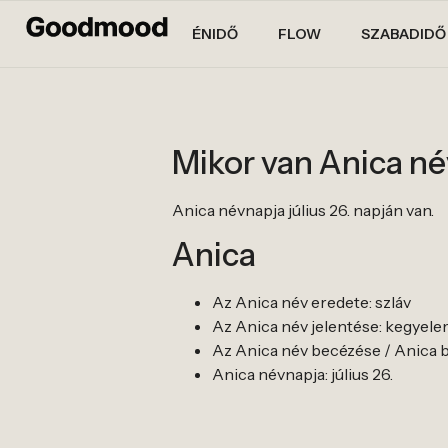
ÉNIDŐ
FLOW
SZABADIDŐ
Mikor van Anica n
Anica névnapja július 26. napján van.
Anica
Az Anica név eredete: szláv
Az Anica név jelentése: kegyelem
Az Anica név becézése / Anica be
Anica névnapja: július 26.