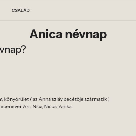
CSALÁD
Anica névnap
évnap?
, könyörület ( az Anna szláv becézője származik )
cenevei: Ani, Nica, Nicus, Anika