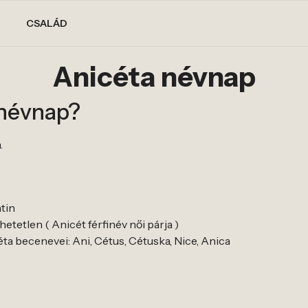
CSALÁD
Anicéta névnap
 névnap?
.
tin
etetlen ( Anicét férfinév női párja )
ta becenevei: Ani, Cétus, Cétuska, Nice, Anica