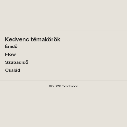
Kedvenc témakörök
Énidő
Flow
Szabadidő
Család
© 2026 Goodmood