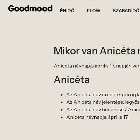
ÉNIDŐ
FLOW
SZABADIDŐ
Mikor van Anicéta
Anicéta névnapja április 17. napján van
Anicéta
Az Anicéta név eredete: görög la
Az Anicéta név jelentése: legyőzh
Az Anicéta név becézése / Anicé
Anicéta névnapja: április 17.