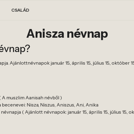
CSALÁD
Anisza névnap
névnap?
. Ajánlottnévnapok január 15., április 15., július 15., október 15
 ( A muszlim Aanisah névből )
becenevei: Nisza, Niszus, Aniszus, Ani, Anika
vnapja ( Ajánlott névnapok: január 15., április 15., július 15., ok