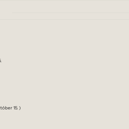
.
tóber 15. )