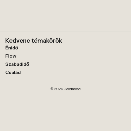
Kedvenc témakörök
Énidő
Flow
Szabadidő
Család
© 2026 Goodmood