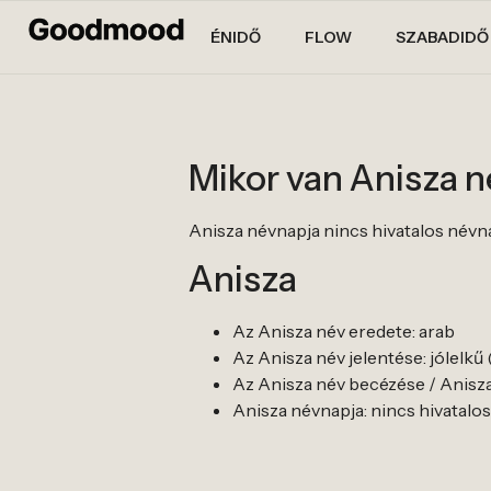
ÉNIDŐ
FLOW
SZABADIDŐ
Mikor van Anisza 
Anisza névnapja nincs hivatalos névnapja
Anisza
Az Anisza név eredete: arab
Az Anisza név jelentése: jólelkű
Az Anisza név becézése / Anisza 
Anisza névnapja: nincs hivatalos né