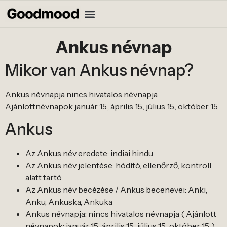
Ankus névnap
Mikor van Ankus névnap?
Ankus névnapja nincs hivatalos névnapja.
Ajánlottnévnapok január 15., április 15., július 15., október 15.
Ankus
Az Ankus név eredete: indiai hindu
Az Ankus név jelentése: hódító, ellenőrző, kontroll
alatt tartó
Az Ankus név becézése / Ankus becenevei: Anki,
Anku, Ankuska, Ankuka
Ankus névnapja: nincs hivatalos névnapja ( Ajánlott
névnapok: január 15., április 15., július 15., október 15. )