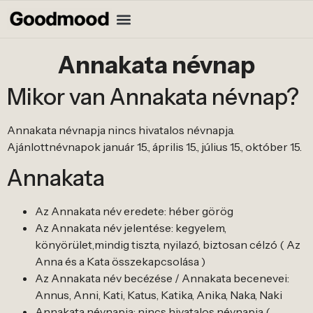
Annakata névnap
Mikor van Annakata névnap?
Annakata névnapja nincs hivatalos névnapja.
Ajánlottnévnapok január 15., április 15., július 15., október 15.
Annakata
Az Annakata név eredete: héber görög
Az Annakata név jelentése: kegyelem,
könyörület,mindig tiszta, nyilazó, biztosan célzó ( Az
Anna és a Kata összekapcsolása )
Az Annakata név becézése / Annakata becenevei:
Annus, Anni, Kati, Katus, Katika, Anika, Naka, Naki
Annakata névnapja: nincs hivatalos névnapja (