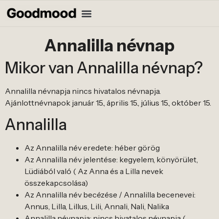
Annalilla névnap
Mikor van Annalilla névnap?
Annalilla névnapja nincs hivatalos névnapja.
Ajánlottnévnapok január 15., április 15., július 15., október 15.
Annalilla
Az Annalilla név eredete: héber görög
Az Annalilla név jelentése: kegyelem, könyörület,
Lüdiából való ( Az Anna és a Lilla nevek
összekapcsolása)
Az Annalilla név becézése / Annalilla becenevei:
Annus, Lilla, Lillus, Lili, Annali, Nali, Nalika
Annalilla névnapja: nincs hivatalos névnapja (