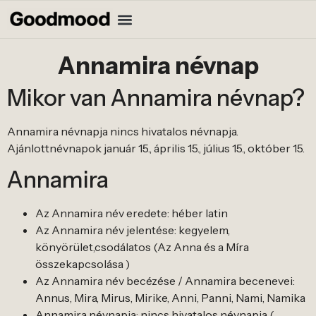
Annamira névnap
Mikor van Annamira névnap?
Annamira névnapja nincs hivatalos névnapja.
Ajánlottnévnapok január 15., április 15., július 15., október 15.
Annamira
Az Annamira név eredete: héber latin
Az Annamira név jelentése: kegyelem,
könyörület,csodálatos (Az Anna és a Míra
összekapcsolása )
Az Annamira név becézése / Annamira becenevei:
Annus, Mira, Mirus, Mirike, Anni, Panni, Nami, Namika
Annamira névnapja: nincs hivatalos névnapja (