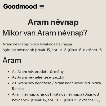
Aram névnap
Mikor van Aram névnap?
Aram névnapja nincs hivatalos névnapja.
Ajánlottnévnapok január 15., április 15., július 15., október 15.
Aram
Az Aram név eredete: örmény
Az Aram név jelentése: zászlók
Az Aram név becézése / Aram becenevei: Ari, Arika,
Ramka
Aram névnapja: nincs hivatalos névnapja ( Ajánlott
névnapok: január 15., április 15., július 15., október 15. )