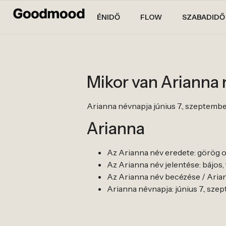
ÉNIDŐ
FLOW
SZABADIDŐ
Mikor van Arianna
Arianna névnapja június 7., szeptember
Arianna
Az Arianna név eredete: görög o
Az Arianna név jelentése: bájos,
Az Arianna név becézése / Ariann
Arianna névnapja: június 7., sze