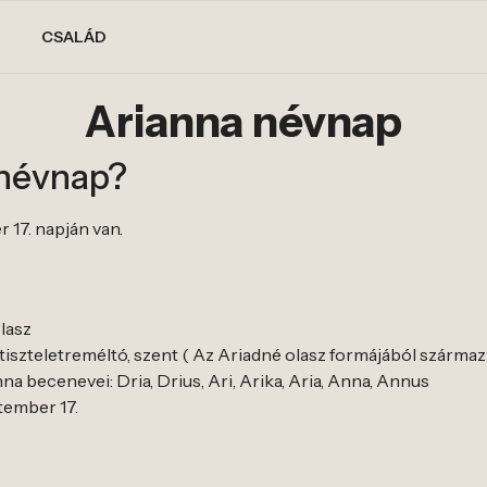
CSALÁD
Arianna névnap
 névnap?
 17. napján van.
lasz
 tiszteletreméltó, szent ( Az Ariadné olasz formájából származi
a becenevei: Dria, Drius, Ari, Arika, Aria, Anna, Annus
ptember 17.