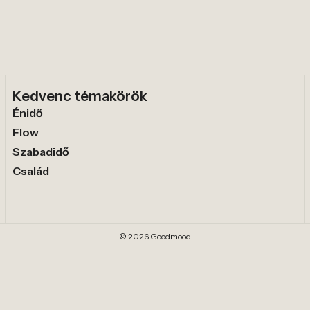
Kedvenc témakörök
Énidő
Flow
Szabadidő
Család
© 2026 Goodmood