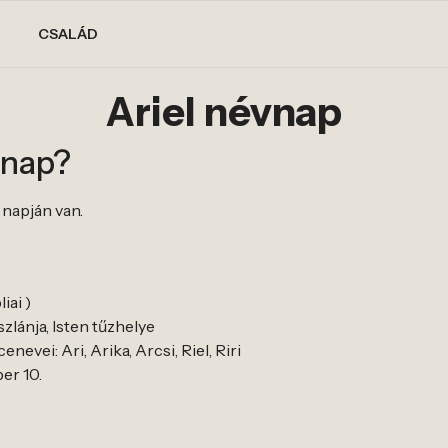
CSALÁD
Ariel névnap
vnap?
. napján van.
iai )
szlánja, Isten tűzhelye
nevei: Ari, Arika, Arcsi, Riel, Riri
ber 10.