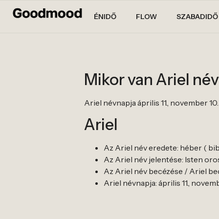
ÉNIDŐ
FLOW
SZABADIDŐ
Mikor van Ariel né
Ariel névnapja április 11., november 10
Ariel
Az Ariel név eredete: héber ( bibl
Az Ariel név jelentése: Isten oro
Az Ariel név becézése / Ariel bece
Ariel névnapja: április 11., novem