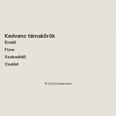
Kedvenc témakörök
Énidő
Flow
Szabadidő
Család
© 2026 Goodmood