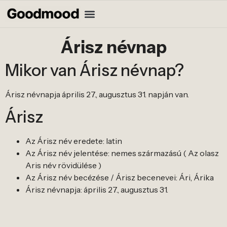
Árisz névnap
Mikor van Árisz névnap?
Árisz névnapja április 27., augusztus 31. napján van.
Árisz
Az Árisz név eredete: latin
Az Árisz név jelentése: nemes származású ( Az olasz
Aris név rövidülése )
Az Árisz név becézése / Árisz becenevei: Ári, Árika
Árisz névnapja: április 27., augusztus 31.