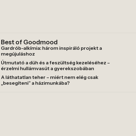
Best of Goodmood
Gardrób-alkímia: három inspiráló projekt a
megújuláshoz
Útmutató a düh és a feszültség kezeléséhez –
érzelmi hullámvasút a gyerekszobában
A láthatatlan teher – miért nem elég csak
„besegíteni” a házimunkába?