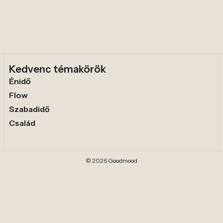
Kedvenc témakörök
Énidő
Flow
Szabadidő
Család
© 2026 Goodmood