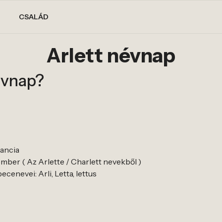
CSALÁD
Arlett névnap
évnap?
rancia
ember ( Az Arlette / Charlett nevekből )
ecenevei: Arli, Letta, lettus