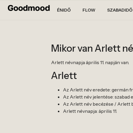
ÉNIDŐ
FLOW
SZABADIDŐ
Mikor van Arlett n
Arlett névnapja április 11. napján van.
Arlett
Az Arlett név eredete: germán f
Az Arlett név jelentése: szabad 
Az Arlett név becézése / Arlett b
Arlett névnapja: április 11.