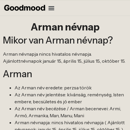
Arman névnap
Mikor van Arman névnap?
Arman névnapja nincs hivatalos névnapja.
Ajánlottnévnapok január 15., április 15., július 15., október 15.
Arman
Az Arman név eredete: perzsa török
Az Arman név jelentése: kívánság, reménység, Isten
embere, becsületes és jó ember
Az Arman név becézése / Arman becenevei: Armi,
Armó, Armanka, Man, Manu, Mani
Arman névnapja: nincs hivatalos névnapja ( Ajánlott
névnapok: január 15., április 15., július 15., október 15. )