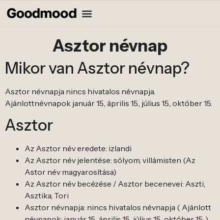
Asztor névnap
Mikor van Asztor névnap?
Asztor névnapja nincs hivatalos névnapja.
Ajánlottnévnapok január 15., április 15., július 15., október 15.
Asztor
Az Asztor név eredete: izlandi
Az Asztor név jelentése: sólyom, villámisten (Az
Astor név magyarosítása)
Az Asztor név becézése / Asztor becenevei: Aszti,
Asztika, Tori
Asztor névnapja: nincs hivatalos névnapja ( Ajánlott
névnapok: január 15., április 15., július 15., október 15. )