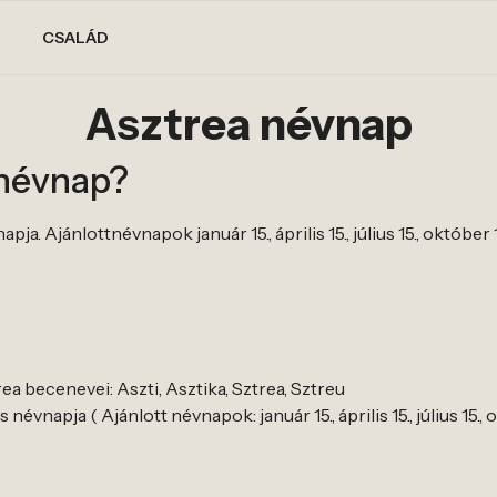
CSALÁD
Asztrea névnap
 névnap?
a. Ajánlottnévnapok január 15., április 15., július 15., október 
a becenevei: Aszti, Asztika, Sztrea, Sztreu
évnapja ( Ajánlott névnapok: január 15., április 15., július 15., o