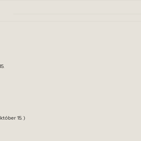
15.
któber 15. )