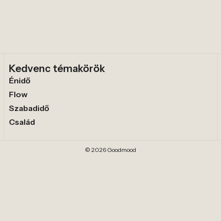
Kedvenc témakörök
Énidő
Flow
Szabadidő
Család
© 2026 Goodmood