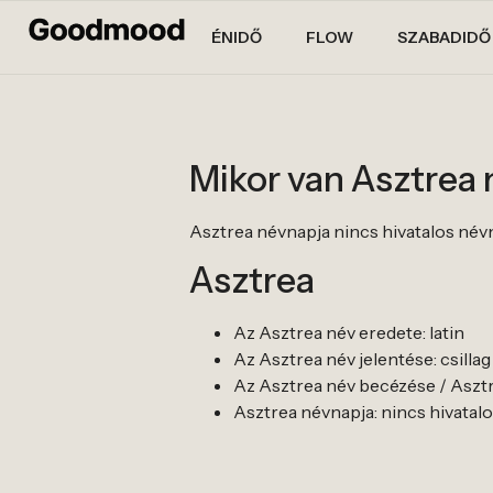
ÉNIDŐ
FLOW
SZABADIDŐ
Mikor van Asztrea
Asztrea névnapja nincs hivatalos névnapj
Asztrea
Az Asztrea név eredete: latin
Az Asztrea név jelentése: csillag
Az Asztrea név becézése / Asztre
Asztrea névnapja: nincs hivatalos n