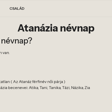
CSALÁD
Atanázia névnap
a névnap?
n van.
atlan ( Az Atanáz férfinév női párja )
ia becenevei: Atika, Tani, Tanika, Tázi, Názika, Zia