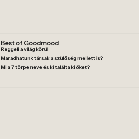
Best of Goodmood
Reggeli a világ körül
Maradhatunk társak a szülőség mellett is?
Mi a 7 törpe neve és ki találta ki őket?