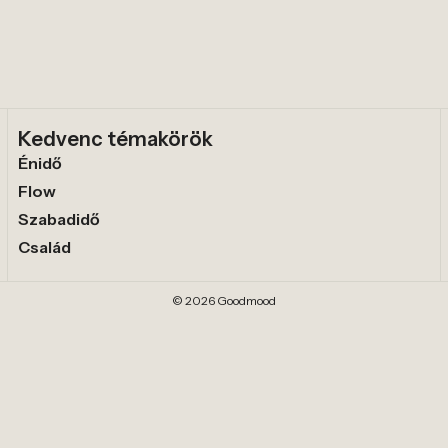
Kedvenc témakörök
Énidő
Flow
Szabadidő
Család
© 2026 Goodmood