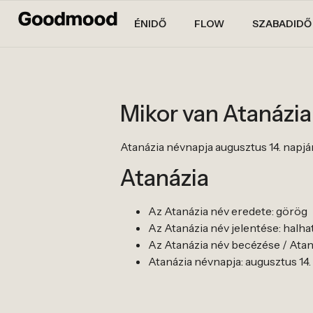
ÉNIDŐ
FLOW
SZABADIDŐ
Mikor van Atanázi
Atanázia névnapja augusztus 14. napjá
Atanázia
Az Atanázia név eredete: görög
Az Atanázia név jelentése: halhat
Az Atanázia név becézése / Atanáz
Atanázia névnapja: augusztus 14.