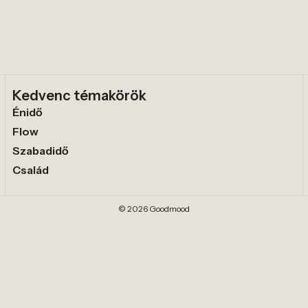
Kedvenc témakörök
Énidő
Flow
Szabadidő
Család
© 2026 Goodmood