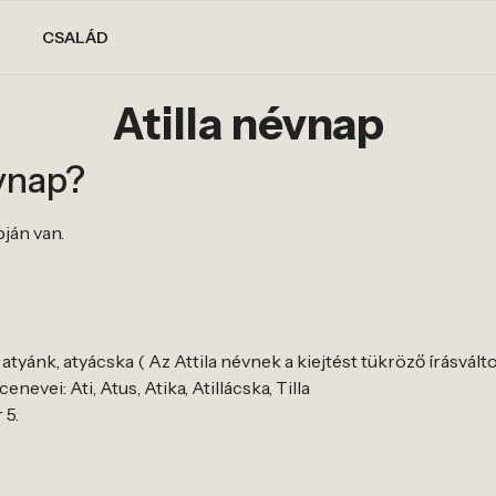
CSALÁD
Atilla névnap
évnap?
pján van.
 atyánk, atyácska ( Az Attila névnek a kiejtést tükröző írásválto
enevei: Ati, Atus, Atika, Atillácska, Tilla
 5.