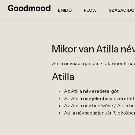
ÉNIDŐ
FLOW
SZABADIDŐ
Mikor van Atilla n
Atilla névnapja január 7., október 5. na
Atilla
Az Atilla név eredete: gót
Az Atilla név jelentése: szeretett
Az Atilla név becézése / Atilla bec
Atilla névnapja: január 7., október