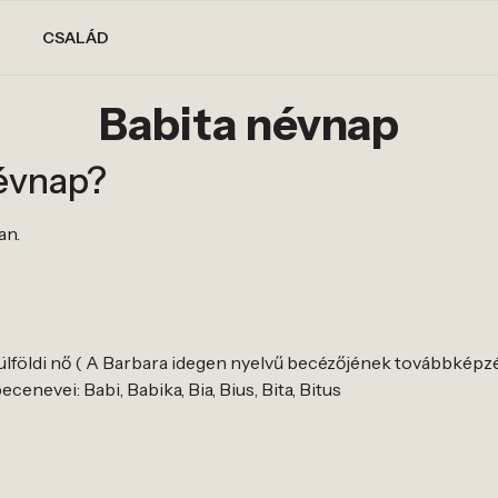
CSALÁD
Babita névnap
névnap?
an.
külföldi nő ( A Barbara idegen nyelvű becézőjének továbbképz
cenevei: Babi, Babika, Bia, Bius, Bita, Bitus