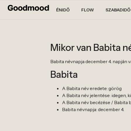
ÉNIDŐ
FLOW
SZABADIDŐ
Mikor van Babita 
Babita névnapja december 4. napján v
Babita
A Babita név eredete: görög
A Babita név jelentése: idegen, 
A Babita név becézése / Babita be
Babita névnapja: december 4.