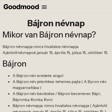
Bájron névnap
Mikor van Bájron névnap?
Bájron névnapja nincs hivatalos névnapja.
Ajánlottnévnapok január 15., április 15., július 15., október 15.
Bájron
A Bájron név eredete: angol
A Bájron név jelentése: tehenes pajta ( A Byron név
magyarosítása )
A Bájron név becézése / Bájron becenevei: Bájri,
Bájronka, Ronka, Roni
Bájron névnapja: nincs hivatalos névnapja ( Ajánlott
névnapok: január 15., április 15., július 15., október 15. )