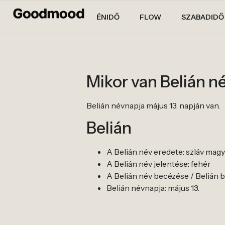
ÉNIDŐ
FLOW
SZABADIDŐ
Mikor van Belián n
Belián névnapja május 13. napján van.
Belián
A Belián név eredete: szláv mag
A Belián név jelentése: fehér
A Belián név becézése / Belián be
Belián névnapja: május 13.