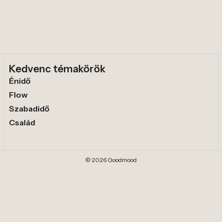
Kedvenc témakörök
Énidő
Flow
Szabadidő
Család
© 2026 Goodmood