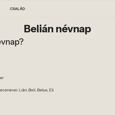
CSALÁD
Belián névnap
évnap?
yar
cenevei: Lián, Beli, Belus, Eli