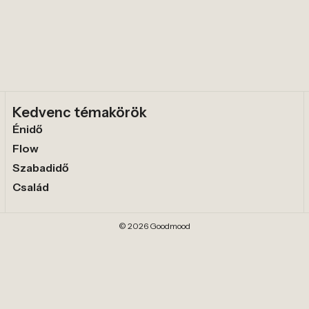
Kedvenc témakörök
Énidő
Flow
Szabadidő
Család
© 2026 Goodmood