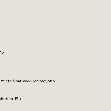
15.
állát jelölő harmadik legnagyobb
október 15. )