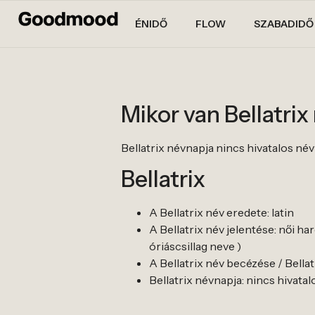
ÉNIDŐ
FLOW
SZABADIDŐ
Mikor van Bellatri
Bellatrix névnapja nincs hivatalos névna
Bellatrix
A Bellatrix név eredete: latin
A Bellatrix név jelentése: női ha
óriáscsillag neve )
A Bellatrix név becézése / Bellatri
Bellatrix névnapja: nincs hivatalos