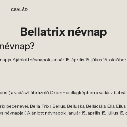
CSALÁD
Bellatrix névnap
x névnap?
pja. Ajánlottnévnapok január 15., április 15., július 15., október 
rcos ( a vadászt ábrázoló Orion ‣ csillagképben a vadász bal v
x becenevei: Bella, Trixi, Bellus, Belluska, Bellácska, Ella, Ellus
 névnapja ( Ajánlott névnapok: január 15., április 15., július 15., 