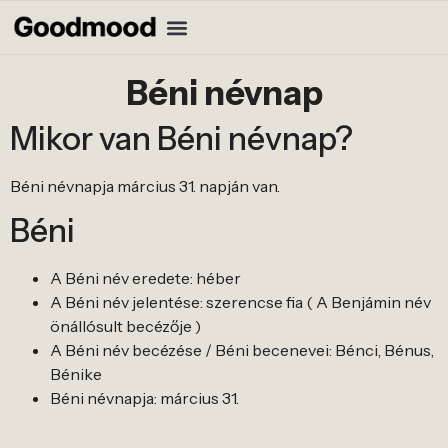
Béni névnap
Mikor van Béni névnap?
Béni névnapja március 31. napján van.
Béni
A Béni név eredete: héber
A Béni név jelentése: szerencse fia ( A Benjámin név
önállósult becézője )
A Béni név becézése / Béni becenevei: Bénci, Bénus,
Bénike
Béni névnapja: március 31.