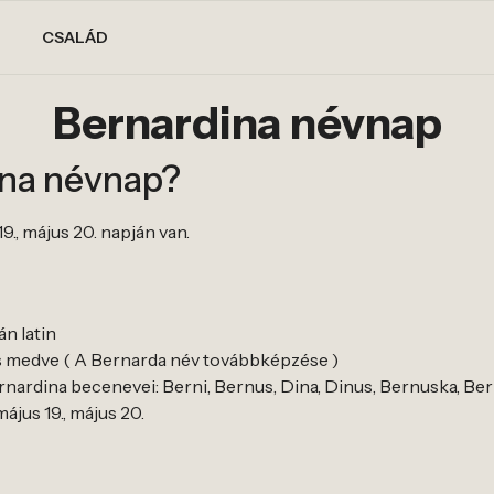
CSALÁD
Bernardina névnap
ina névnap?
9., május 20. napján van.
n latin
ős medve ( A Bernarda név továbbképzése )
nardina becenevei: Berni, Bernus, Dina, Dinus, Bernuska, Ber
május 19., május 20.