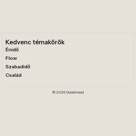
Kedvenc témakörök
Énidő
Flow
Szabadidő
Család
© 2026 Goodmood