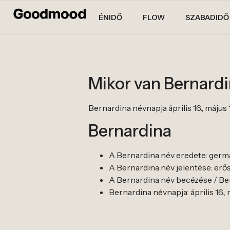
ÉNIDŐ
FLOW
SZABADIDŐ
Mikor van Bernard
Bernardina névnapja április 16., május 1
Bernardina
A Bernardina név eredete: germá
A Bernardina név jelentése: er
A Bernardina név becézése / Ber
Bernardina névnapja: április 16., 