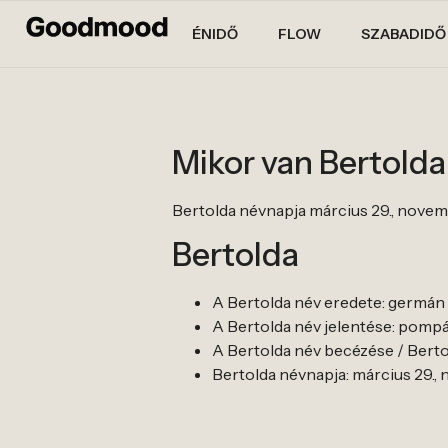
ÉNIDŐ
FLOW
SZABADIDŐ
Mikor van Bertold
Bertolda névnapja március 29., novemb
Bertolda
A Bertolda név eredete: germán
A Bertolda név jelentése: pompáv
A Bertolda név becézése / Bertol
Bertolda névnapja: március 29.,