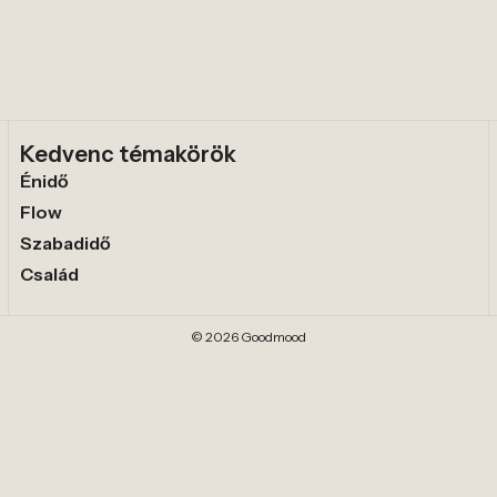
Kedvenc témakörök
Énidő
Flow
Szabadidő
Család
© 2026 Goodmood