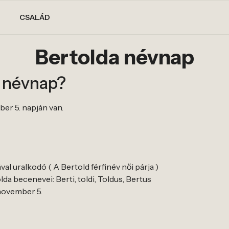
CSALÁD
Bertolda névnap
a névnap?
er 5. napján van.
al uralkodó ( A Bertold férfinév női párja )
da becenevei: Berti, toldi, Toldus, Bertus
 november 5.