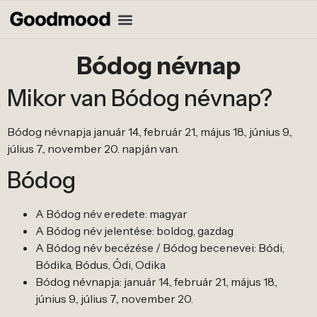
Bódog névnap
Mikor van Bódog névnap?
Bódog névnapja január 14., február 21., május 18., június 9.,
július 7., november 20. napján van.
Bódog
A Bódog név eredete: magyar
A Bódog név jelentése: boldog, gazdag
A Bódog név becézése / Bódog becenevei: Bódi,
Bódika, Bódus, Ódi, Odika
Bódog névnapja: január 14., február 21., május 18.,
június 9., július 7., november 20.