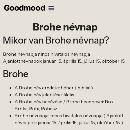
Brohe névnap
Mikor van Brohe névnap?
Brohe névnapja nincs hivatalos névnapja.
Ajánlottnévnapok január 15., április 15., július 15., október 15.
Brohe
A Brohe név eredete: héber ( bibliai )
A Brohe név jelentése: áldás
A Brohe név becézése / Brohe becenevei: Bro,
Broka, Rohi, Rohesz
Brohe névnapja: nincs hivatalos névnapja ( Ajánlott
névnapok: január 15., április 15., július 15., október 15. )