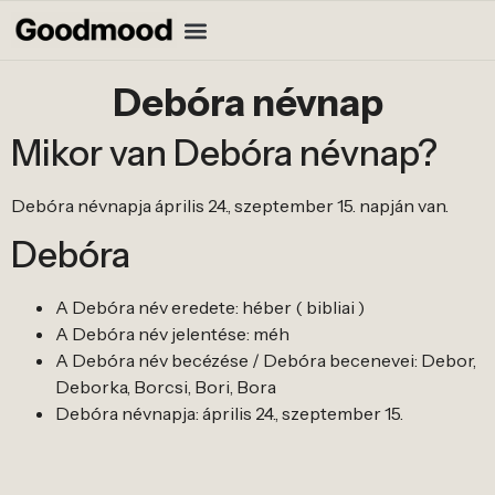
Debóra névnap
Mikor van Debóra névnap?
Debóra névnapja április 24., szeptember 15. napján van.
Debóra
A Debóra név eredete: héber ( bibliai )
A Debóra név jelentése: méh
A Debóra név becézése / Debóra becenevei: Debor,
Deborka, Borcsi, Bori, Bora
Debóra névnapja: április 24., szeptember 15.