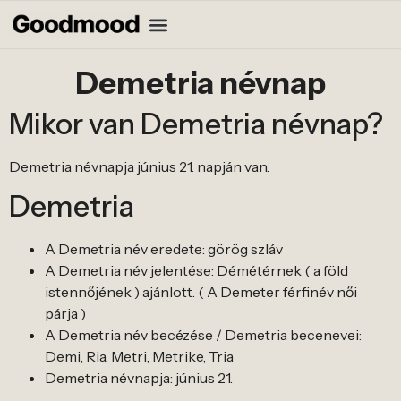
Demetria névnap
Mikor van Demetria névnap?
Demetria névnapja június 21. napján van.
Demetria
A Demetria név eredete: görög szláv
A Demetria név jelentése: Démétérnek ( a föld
istennőjének ) ajánlott. ( A Demeter férfinév női
párja )
A Demetria név becézése / Demetria becenevei:
Demi, Ria, Metri, Metrike, Tria
Demetria névnapja: június 21.