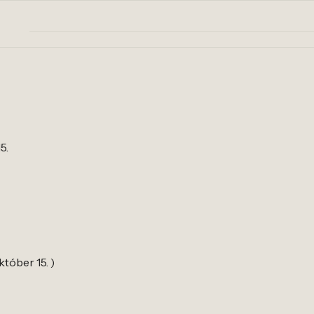
5.
któber 15. )