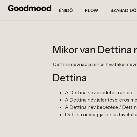
ÉNIDŐ
FLOW
SZABADIDŐ
Mikor van Dettina
Dettina névnapja nincs hivatalos névnapj
Dettina
A Dettina név eredete: francia
A Dettina név jelentése: erős me
A Dettina név becézése / Dettina
Dettina névnapja: nincs hivatalos n