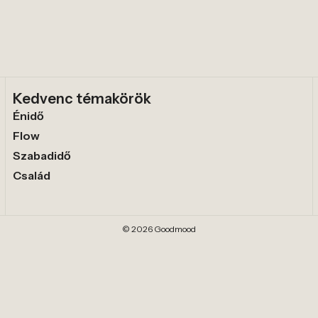
Kedvenc témakörök
Énidő
Flow
Szabadidő
Család
© 2026 Goodmood