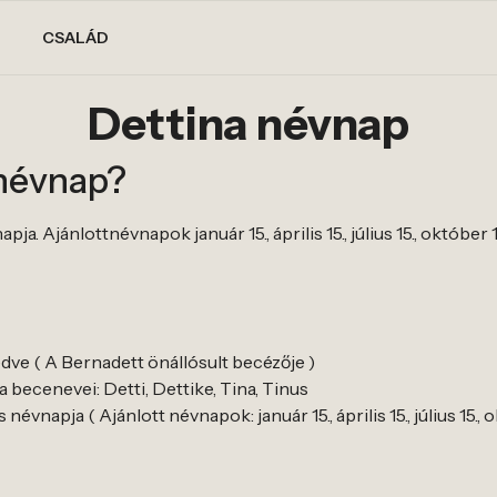
CSALÁD
Dettina névnap
 névnap?
a. Ajánlottnévnapok január 15., április 15., július 15., október 1
dve ( A Bernadett önállósult becézője )
 becenevei: Detti, Dettike, Tina, Tinus
évnapja ( Ajánlott névnapok: január 15., április 15., július 15., o