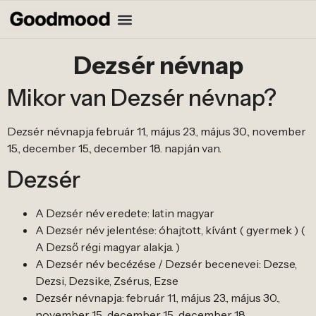
Dezsér névnap
Mikor van Dezsér névnap?
Dezsér névnapja február 11., május 23., május 30., november
15., december 15., december 18. napján van.
Dezsér
A Dezsér név eredete: latin magyar
A Dezsér név jelentése: óhajtott, kívánt ( gyermek ) (
A Dezső régi magyar alakja. )
A Dezsér név becézése / Dezsér becenevei: Dezse,
Dezsi, Dezsike, Zsérus, Ezse
Dezsér névnapja: február 11., május 23., május 30.,
november 15., december 15., december 18.