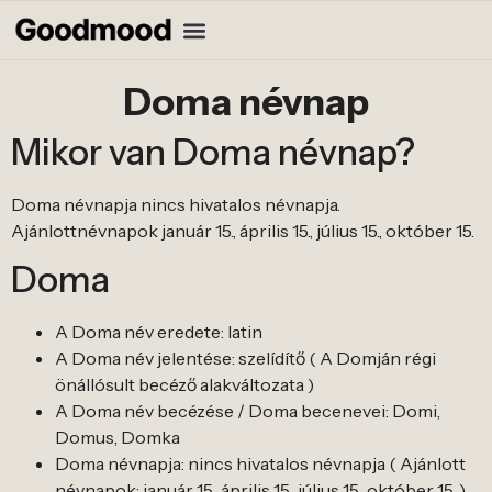
Doma névnap
Mikor van Doma névnap?
Doma névnapja nincs hivatalos névnapja.
Ajánlottnévnapok január 15., április 15., július 15., október 15.
Doma
A Doma név eredete: latin
A Doma név jelentése: szelídítő ( A Domján régi
önállósult becéző alakváltozata )
A Doma név becézése / Doma becenevei: Domi,
Domus, Domka
Doma névnapja: nincs hivatalos névnapja ( Ajánlott
névnapok: január 15., április 15., július 15., október 15. )