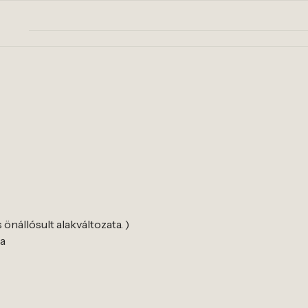
nállósult alakváltozata. )
a