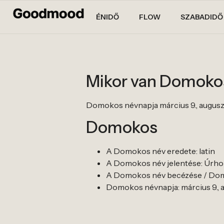
ÉNIDŐ
FLOW
SZABADIDŐ
Mikor van Domoko
Domokos névnapja március 9., augusztus
Domokos
A Domokos név eredete: latin
A Domokos név jelentése: Úrhoz 
A Domokos név becézése / Dom
Domokos névnapja: március 9., au