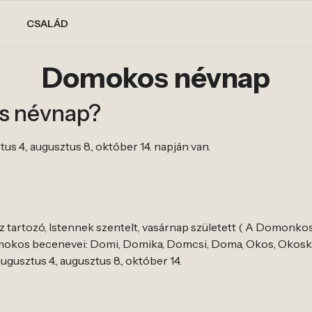
CSALÁD
Domokos névnap
s névnap?
 4., augusztus 8., október 14. napján van.
tartozó, Istennek szentelt, vasárnap született ( A Domonkos ö
okos becenevei: Domi, Domika, Domcsi, Doma, Okos, Okosk
gusztus 4., augusztus 8., október 14.