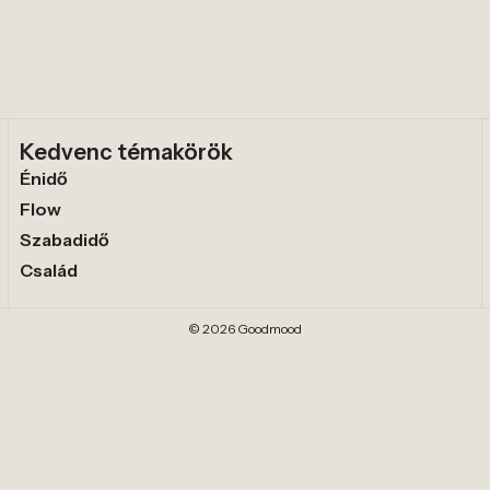
Kedvenc témakörök
Énidő
Flow
Szabadidő
Család
© 2026 Goodmood