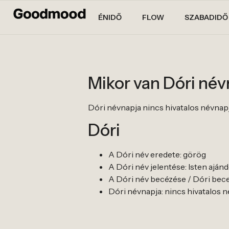
ÉNIDŐ
FLOW
SZABADIDŐ
Mikor van Dóri né
Dóri névnapja nincs hivatalos névnapja. 
Dóri
A Dóri név eredete: görög
A Dóri név jelentése: Isten aján
A Dóri név becézése / Dóri bece
Dóri névnapja: nincs hivatalos névn