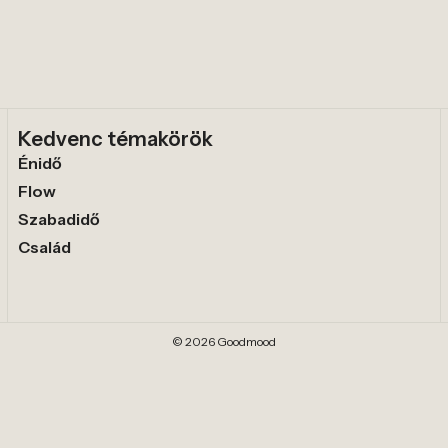
Kedvenc témakörök
Énidő
Flow
Szabadidő
Család
© 2026 Goodmood