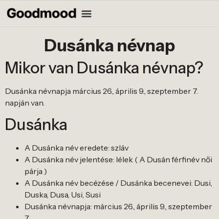
Dusánka névnap
Mikor van Dusánka névnap?
Dusánka névnapja március 26., április 9., szeptember 7.
napján van.
Dusánka
A Dusánka név eredete: szláv
A Dusánka név jelentése: lélek ( A Dusán férfinév női
párja )
A Dusánka név becézése / Dusánka becenevei: Dusi,
Duska, Dusa, Usi, Susi
Dusánka névnapja: március 26., április 9., szeptember
7.