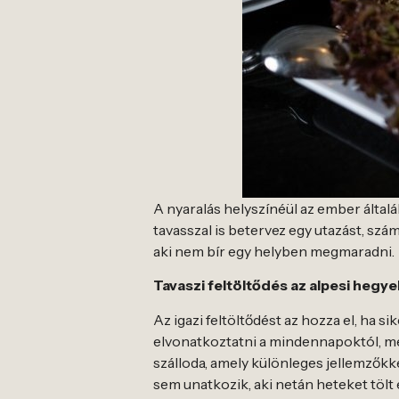
A nyaralás helyszínéül az ember általá
tavasszal is betervez egy utazást, szá
aki nem bír egy helyben megmaradni.
Tavaszi feltöltődés az alpesi hegye
Az igazi feltöltődést az hozza el, ha 
elvonatkoztatni a mindennapoktól, me
szálloda, amely különleges jellemzőkk
sem unatkozik, aki netán heteket tölt 