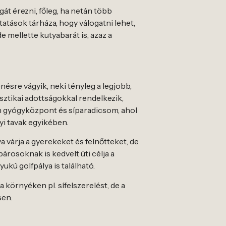
gát érezni, főleg, ha netán több
tatások tárháza, hogy válogatni lehet,
 mellette kutyabarát is, azaz a
ésre vágyik, neki tényleg a legjobb,
sztikai adottságokkal rendelkezik,
en gyógyközpont és síparadicsom, ahol
yi tavak egyikében.
 várja a gyerekeket és felnőtteket, de
árosoknak is kedvelt úti célja a
ukú golfpálya is található.
környéken pl. sífelszerelést, de a
sen.