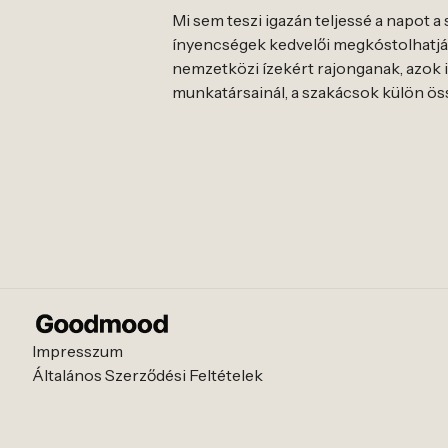
Mi sem teszi igazán teljessé a napot a 
ínyencségek kedvelői megkóstolhatják
nemzetközi ízekért rajonganak, azok is
munkatársainál, a szakácsok külön öss
Impresszum
Általános Szerződési Feltételek