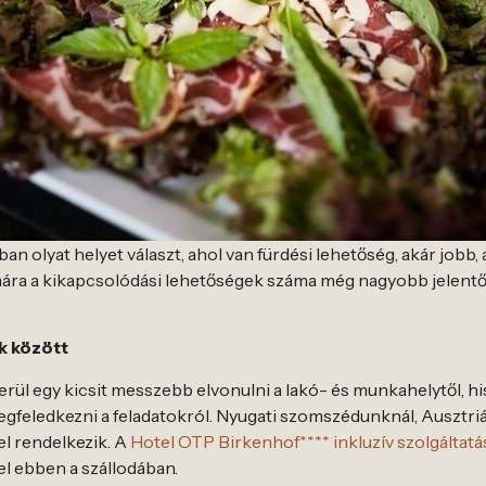
ban olyat helyet választ, ahol van fürdési lehetőség, akár jobb
mára a kikapcsolódási lehetőségek száma még nagyobb jelentősé
k között
sikerül egy kicsit messzebb elvonulni a lakó- és munkahelytől, 
gfeledkezni a feladatokról. Nyugati szomszédunknál, Ausztriá
el rendelkezik. A
Hotel OTP Birkenhof**** inkluzív szolgáltatá
el ebben a szállodában.