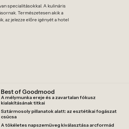
van specialitásokkal. A kulináris
üsornak. Természetesen akik a
, az jelezze előre igényét a hotel
Best of Goodmood
A mélymunka ereje és a zavartalan fókusz
kialakításának titkai
Sztármosoly pillanatok alatt: az esztétikai fogászat
csúcsa
A tökéletes napszemüveg kiválasztása arcformád