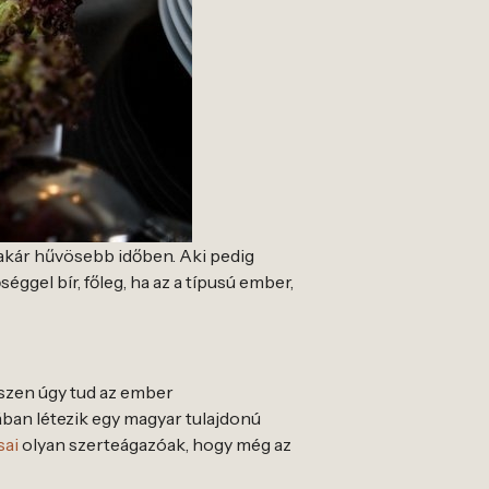
, akár hűvösebb időben. Aki pedig
ggel bír, főleg, ha az a típusú ember,
hiszen úgy tud az ember
ban létezik egy magyar tulajdonú
sai
olyan szerteágazóak, hogy még az