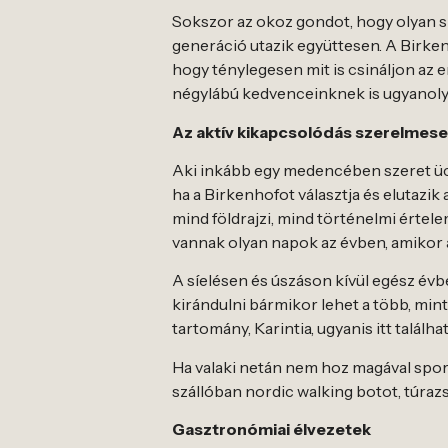
Sokszor az okoz gondot, hogy olyan szá
generáció utazik együttesen. A Birkenh
hogy ténylegesen mit is csináljon az e
négylábú kedvenceinknek is ugyanoly
Az aktív kikapcsolódás szerelmese
Aki inkább egy medencében szeret ücsö
ha a Birkenhofot választja és elutazi
mind földrajzi, mind történelmi értel
vannak olyan napok az évben, amikor a
A síelésen és úszáson kívül egész évb
kirándulni bármikor lehet a több, mint
tartomány, Karintia, ugyanis itt találh
Ha valaki netán nem hoz magával sport
szállóban nordic walking botot, túraz
Gasztronómiai élvezetek