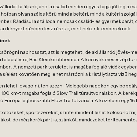
llodát találjunk, ahol a család minden egyes tagja jól fogja ma
ofban olyan széles körű mind a beltéri, mind a kültéri szolgál
mber. Ráadásul a szálloda, nemcsak család- és gyermekbarát, de
an kényeztetésben lesz részük, mint nekünk, embereknek.
inek
rögni naphosszat, azt is megteheti, de aki állandó jövés-men
k a településre, Bad Kleinkirchheimba. A környék meseszép turi
emben. A nemzeti park területet is magába foglaló vidék egyb
 síelést követően meg lehet mártózni a kristálytiszta vizű heg
en lehet lovagolni, teniszezni. Melegebb napokon egy bobpálya
 100 km-t magába foglaló Slow Trail túraútvonalakon. A kerékp
ató Európa leghosszabb Flow Trail útvonala. A közelben egy 18 ly
öltözéket, sportszereket, szinte mindent lehet kölcsönözni, a 
sákot, de még kerékpárt is, szánkót, mindezeket térítésmente