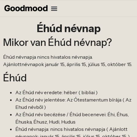
Éhúd névnap
Mikor van Éhúd névnap?
Éhúd névnapja nincs hivatalos névnapja.
Ajánlottnévnapok január 15., április 15., július 15., október 15.
Éhúd
Az Éhúd név eredete: héber ( bibliai )
Az Éhúd név jelentése: Az Ótestamentum bírája ( Az
Ehud névből )
Az Éhúd név becézése / Éhúd becenevei: Éhi, Éhus,
Éhuska, Éhusz, Hudi, Hudus
Éhúd névnapja: nincs hivatalos névnapja ( Ajánlott
névnapok: január 15., április 15., július 15., október 15. )